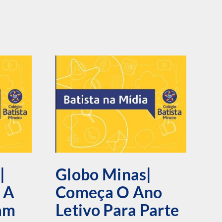
|
Globo Minas|
E
 A
Começa O Ano
C
am
Letivo Para Parte
B