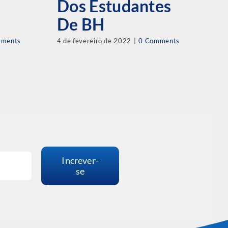
Dos Estudantes
E
De BH
E
mments
4 de fevereiro de 2022
|
0 Comments
30 
Increver-
se