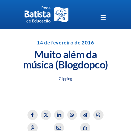
Skip
to
content
Toggle
Navigation
Unidades da Rede Batista
14 de fevereiro de 2016
Muito além da
Perguntas Frequentes
música (Blogdopco)
Blog da Rede Batista
Clipping