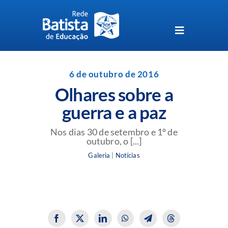
Skip
to
content
Toggle
Navigation
Unidades da Rede Batista
6 de outubro de 2016
Olhares sobre a
Perguntas Frequentes
guerra e a paz
Blog da Rede Batista
Nos dias 30 de setembro e 1º de
outubro, o [...]
Galeria
|
Notícias