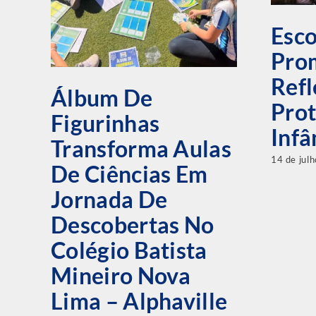
Esco
Pro
Refl
Álbum De
Pro
Figurinhas
Infâ
Transforma Aulas
14 de jul
De Ciências Em
Jornada De
Descobertas No
Colégio Batista
Mineiro Nova
Lima – Alphaville