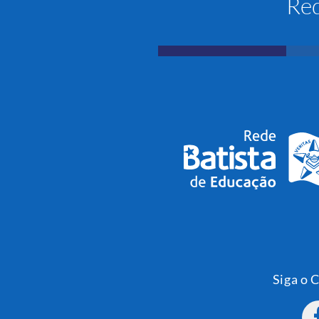
Red
Siga o 