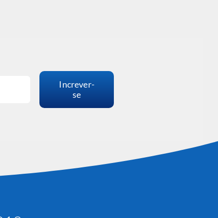
17 
Increver-
se