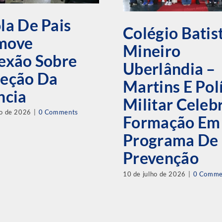
la De Pais
Colégio Batis
move
Mineiro
exão Sobre
Uberlândia –
teção Da
Martins E Pol
ncia
Militar Cele
ho de 2026
|
0 Comments
Formação Em
Programa De
Prevenção
10 de julho de 2026
|
0 Comme