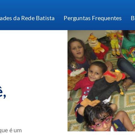
ades da Rede Batista
Perguntas Frequentes
B
ê,
 que é um