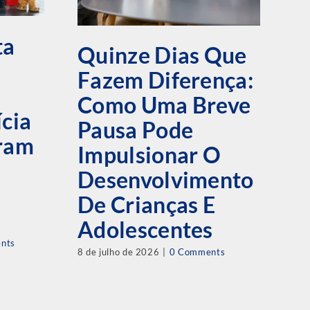
ta
Quinze Dias Que
Fazem Diferença:
Á
Como Uma Breve
F
ícia
Pausa Pode
T
bram
Impulsionar O
D
Desenvolvimento
J
De Crianças E
D
Adolescentes
C
nts
8 de julho de 2026
|
0 Comments
M
L