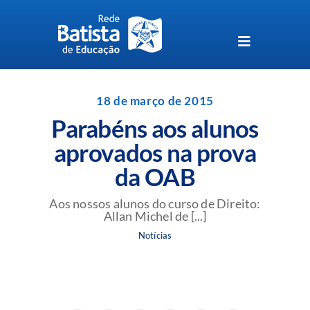
Skip
to
content
Toggle
Navigation
Unidades da Rede Batista
18 de março de 2015
Parabéns aos alunos
Perguntas Frequentes
aprovados na prova
da OAB
Blog da Rede Batista
Aos nossos alunos do curso de Direito:
Allan Michel de [...]
Notícias