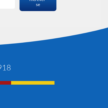
se
1918