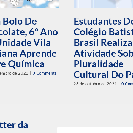
 Bolo De
Estudantes D
olate, 6º Ano
Colégio Batis
nidade Vila
Brasil Realiz
iana Aprende
Atividade So
re Química
Pluralidade
Cultural Do P
vembro de 2021
|
0 Comments
28 de outubro de 2021
|
0 Co
tter da