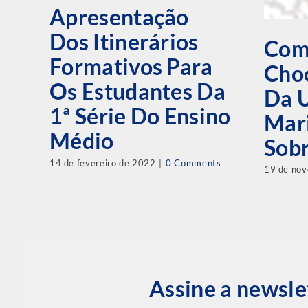
Apresentação
Dos Itinerários
Com
Formativos Para
Choc
Os Estudantes Da
Da U
1ª Série Do Ensino
Mar
Médio
Sob
14 de fevereiro de 2022
|
0 Comments
19 de no
Assine a newsle