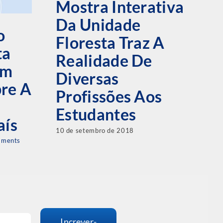
Mostra Interativa
A
Da Unidade
D
o
Floresta Traz A
F
ta
Realidade De
O
am
Diversas
1
bre A
Profissões Aos
M
Estudantes
14 
aís
10 de setembro de 2018
mments
Increver-