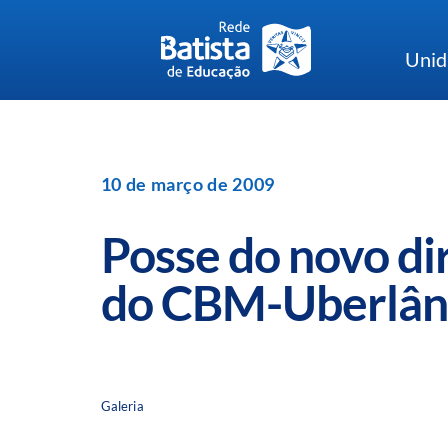
Skip
to
Unid
content
10 de março de 2009
Posse do novo di
do CBM-Uberlân
Galeria