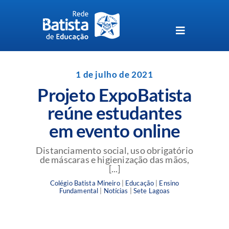
Skip
to
content
Toggle
Navigation
Unidades da Rede Batista
1 de julho de 2021
Projeto ExpoBatista
Perguntas Frequentes
reúne estudantes
em evento online
Blog da Rede Batista
Distanciamento social, uso obrigatório
de máscaras e higienização das mãos,
[...]
Colégio Batista Mineiro
|
Educação
|
Ensino
Fundamental
|
Notícias
|
Sete Lagoas