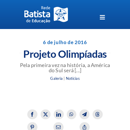
Skip
to
content
Toggle
Navigation
Unidades da Rede Batista
6 de julho de 2016
Projeto Olimpíadas
Perguntas Frequentes
Pela primeira vez na história, a América
do Sul será [...]
Blog da Rede Batista
Galeria
|
Notícias