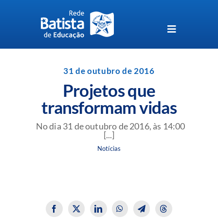
Skip
to
content
Toggle
Navigation
Unidades da Rede Batista
31 de outubro de 2016
Projetos que
Perguntas Frequentes
transformam vidas
Blog da Rede Batista
No dia 31 de outubro de 2016, às 14:00
[...]
Notícias