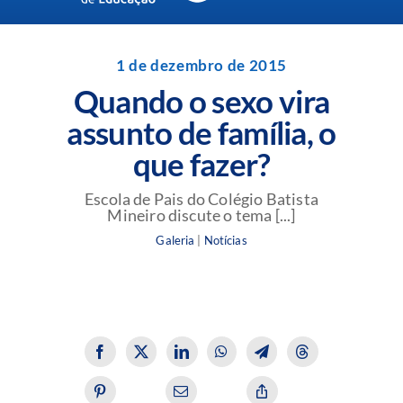
Navigation
Unidades da Rede Batista
1 de dezembro de 2015
Quando o sexo vira
Perguntas Frequentes
assunto de família, o
que fazer?
Blog da Rede Batista
Escola de Pais do Colégio Batista
Mineiro discute o tema [...]
Galeria
|
Notícias