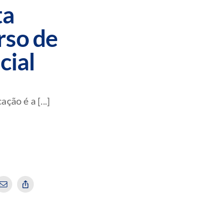
ta
rso de
cial
ão é a [...]