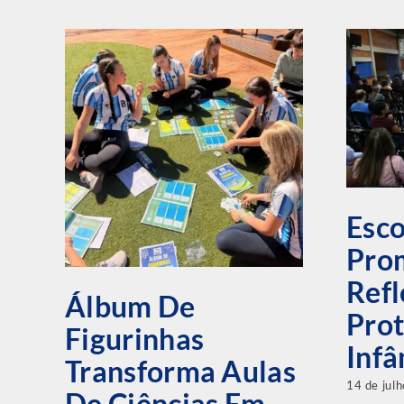
Esco
Pro
Refl
Álbum De
Pro
Figurinhas
Infâ
Transforma Aulas
14 de jul
De Ciências Em