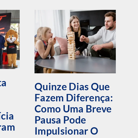
ta
Quinze Dias Que
Fazem Diferença:
Á
Como Uma Breve
F
ícia
Pausa Pode
T
bram
Impulsionar O
D