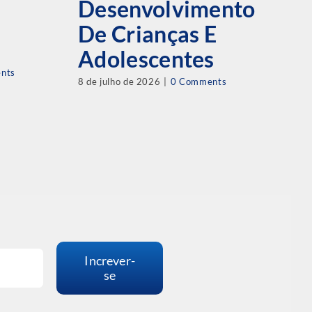
Desenvolvimento
J
De Crianças E
D
Adolescentes
C
nts
8 de julho de 2026
|
0 Comments
M
L
17 
Increver-
se