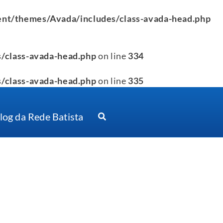
nt/themes/Avada/includes/class-avada-head.php
/class-avada-head.php
on line
334
/class-avada-head.php
on line
335
log da Rede Batista