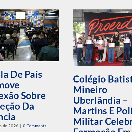
la De Pais
Colégio Batis
move
Mineiro
exão Sobre
Uberlândia –
teção Da
Martins E Pol
ncia
Militar Cele
ho de 2026
|
0 Comments
Formação Em