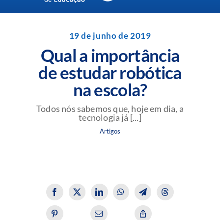
Navigation
Unidades da Rede Batista
19 de junho de 2019
Qual a importância
Perguntas Frequentes
de estudar robótica
na escola?
Blog da Rede Batista
Todos nós sabemos que, hoje em dia, a
tecnologia já [...]
Artigos