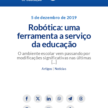
Navigation
Unidades da Rede Batista
5 de dezembro de 2019
Robótica: uma
Perguntas Frequentes
ferramenta a serviço
da educação
Blog da Rede Batista
O ambiente escolar vem passando por
modificações significativas nas últimas
[...]
Artigos
|
Notícias