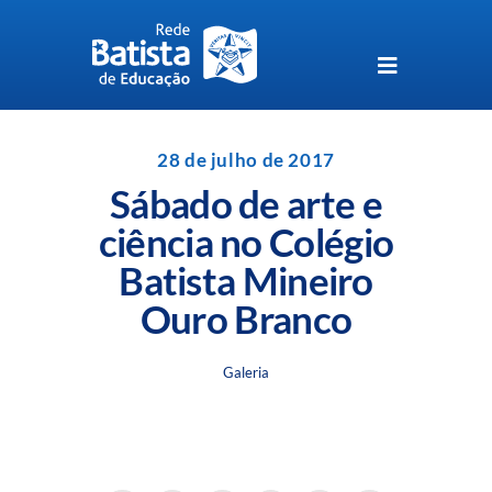
Skip
to
content
Toggle
Navigation
Unidades da Rede Batista
28 de julho de 2017
Sábado de arte e
Perguntas Frequentes
ciência no Colégio
Batista Mineiro
Blog da Rede Batista
Ouro Branco
Galeria