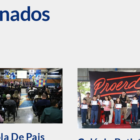
onados
la De Pais