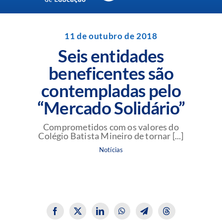
Navigation
Unidades da Rede Batista
11 de outubro de 2018
Seis entidades
Perguntas Frequentes
beneficentes são
contempladas pelo
Blog da Rede Batista
“Mercado Solidário”
Comprometidos com os valores do
Colégio Batista Mineiro de tornar [...]
Notícias