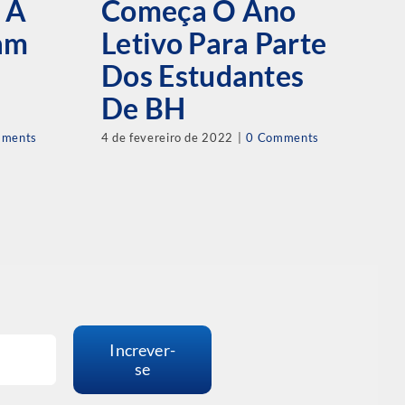
 A
Começa O Ano
C
am
Letivo Para Parte
B
Dos Estudantes
E
De BH
E
mments
4 de fevereiro de 2022
|
0 Comments
30 
Increver-
se