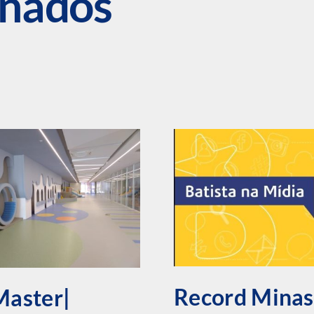
onados
Record Minas
Master|