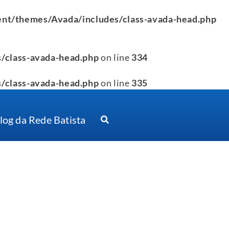
nt/themes/Avada/includes/class-avada-head.php
/class-avada-head.php
on line
334
/class-avada-head.php
on line
335
log da Rede Batista