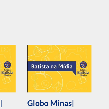
|
Globo Minas|
E