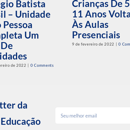
Crianças De 5
gio Batista
11 Anos Volt
il – Unidade
Às Aulas
o Pessoa
Presenciais
pleta Um
 De
9 de fevereiro de 2022
|
0 Co
idades
ereiro de 2022
|
0 Comments
tter da
e Educação