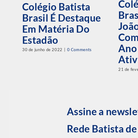
Colé
Colégio Batista
Bras
Brasil É Destaque
Joã
Em Matéria Do
Com
Estadão
Ano
30 de junho de 2022
|
0 Comments
Ativ
21 de fev
Assine a newsle
Rede Batista d