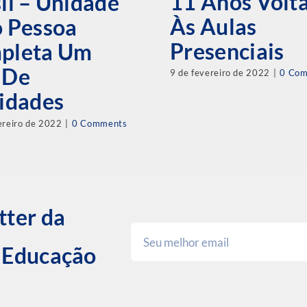
11 Anos Volt
il – Unidade
Às Aulas
o Pessoa
Presenciais
pleta Um
 De
9 de fevereiro de 2022
|
0 Co
idades
ereiro de 2022
|
0 Comments
tter da
e Educação