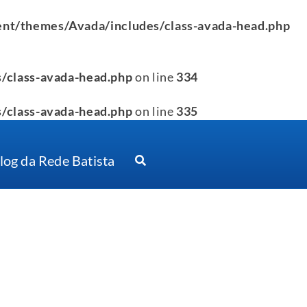
nt/themes/Avada/includes/class-avada-head.php
/class-avada-head.php
on line
334
/class-avada-head.php
on line
335
log da Rede Batista