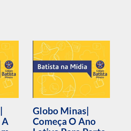
|
Globo Minas|
E
 A
Começa O Ano
C