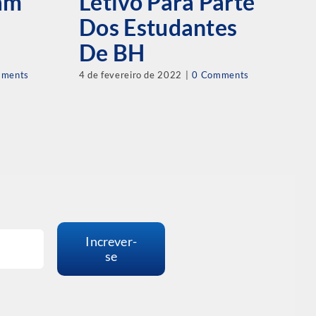
am
Letivo Para Parte
B
Dos Estudantes
E
De BH
E
mments
4 de fevereiro de 2022
|
0 Comments
30 
Increver-
se