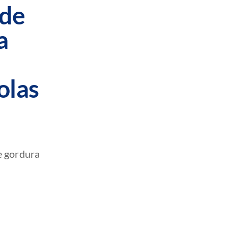
 de
a
olas
e gordura