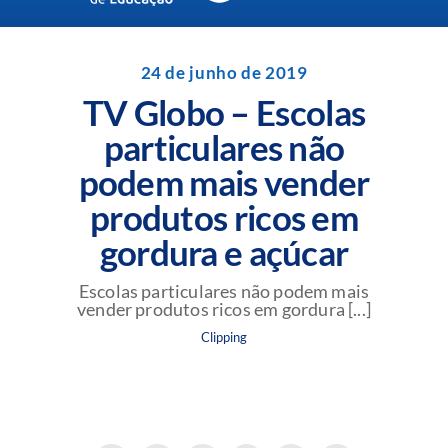
Navigation
Unidades da Rede Batista
24 de junho de 2019
TV Globo – Escolas
Perguntas Frequentes
particulares não
podem mais vender
Blog da Rede Batista
produtos ricos em
gordura e açúcar
Escolas particulares não podem mais
vender produtos ricos em gordura [...]
Clipping