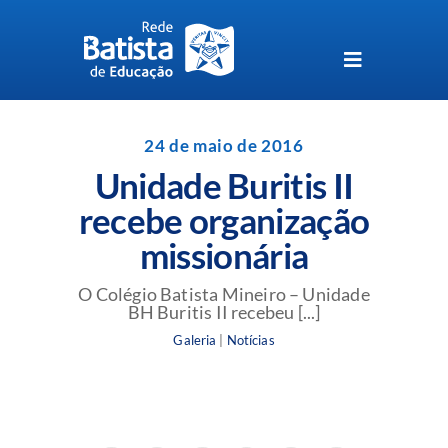
Skip
to
content
Toggle
Navigation
Unidades da Rede Batista
24 de maio de 2016
Unidade Buritis II
Perguntas Frequentes
recebe organização
missionária
Blog da Rede Batista
O Colégio Batista Mineiro – Unidade
BH Buritis II recebeu [...]
Galeria
|
Notícias