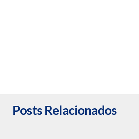
Posts Relacionados
Escola De Pais
Promove
Reflexão
Álbum De
Sobre
Figurinhas
Proteção Da
Transforma