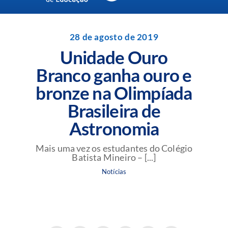
Navigation
Unidades da Rede Batista
28 de agosto de 2019
Unidade Ouro
Perguntas Frequentes
Branco ganha ouro e
bronze na Olimpíada
Blog da Rede Batista
Brasileira de
Astronomia
Mais uma vez os estudantes do Colégio
Batista Mineiro – [...]
Notícias