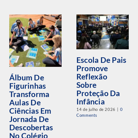
Infância
Aulas De
Ciências Em
14 de julho de 2026
|
0
Comments
Jornada De
Descobertas
No Colégio
Batista
Mineiro Nova
Lima –
Alphaville
17 de julho de 2026
|
0
Comments
Assine a newsletter da
Rede Batista de Educação