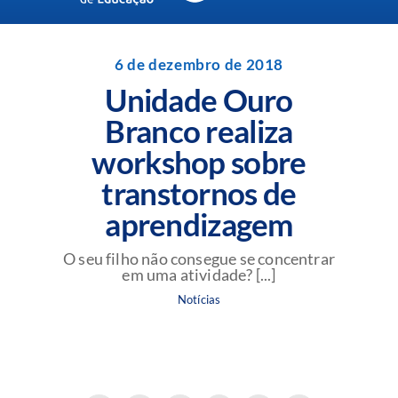
Navigation
Unidades da Rede Batista
6 de dezembro de 2018
Unidade Ouro
Perguntas Frequentes
Branco realiza
workshop sobre
Blog da Rede Batista
transtornos de
aprendizagem
O seu filho não consegue se concentrar
em uma atividade? [...]
Notícias