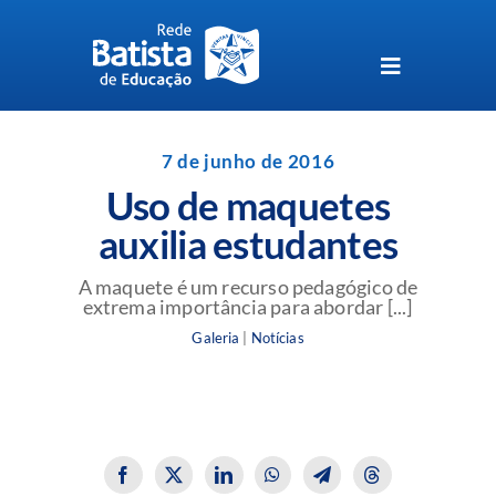
Skip
to
content
Toggle
Navigation
Unidades da Rede Batista
7 de junho de 2016
Uso de maquetes
Perguntas Frequentes
auxilia estudantes
Blog da Rede Batista
A maquete é um recurso pedagógico de
extrema importância para abordar [...]
Galeria
|
Notícias