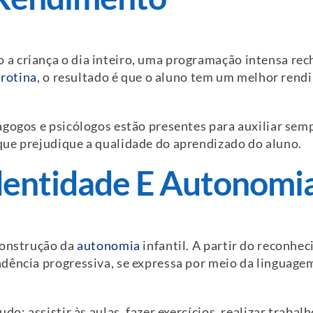
a criança o dia inteiro, uma programação intensa rec
a
rotina
, o resultado é que o aluno tem um melhor ren
agogos e psicólogos estão presentes para auxiliar sem
ue prejudique a qualidade do aprendizado do aluno.
Identidade E Autonomi
construção da
autonomia
infantil. A partir do reconhe
dência progressiva, se expressa por meio da linguagem
do: assistir às aulas, fazer exercícios, realizar traba