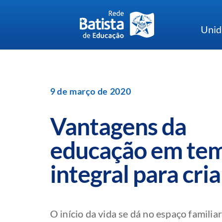
Skip
to
Unid
content
9 de março de 2020
Vantagens da
educação em te
integral para cri
O início da vida se dá no espaço familiar,