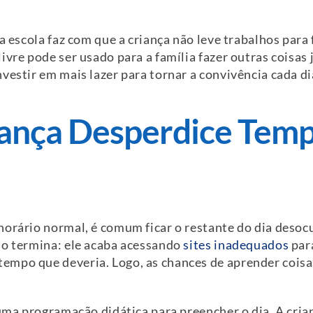
a escola faz com que a criança não leve trabalhos para
vre pode ser usado para a família fazer outras coisas 
vestir em mais lazer para tornar a convivência cada di
iança Desperdice Te
horário normal, é comum ficar o restante do dia desoc
mo termina: ele acaba acessando
sites inadequados
para
mpo que deveria. Logo, as chances de aprender coisa
 uma programação didática para preencher o dia. A crian