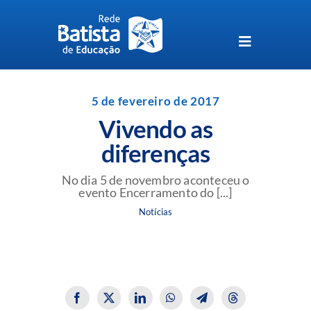
Skip
to
content
Toggle
Navigation
Unidades da Rede Batista
5 de fevereiro de 2017
Vivendo as
Perguntas Frequentes
diferenças
Blog da Rede Batista
No dia 5 de novembro aconteceu o
evento Encerramento do [...]
Notícias