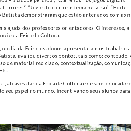
ida – a cidade perdida”, “Carreiras nos jogos digitais”,
s horrores”, “Jogando com o sistema nervoso”, “Biotec
o Batista demonstraram que estão antenados com as n
 a ajuda dos professores orientadores. O interesse, a 
nício da Feira da Cultura.
no dia da Feira, os alunos apresentaram os trabalhos
tista, avaliou diversos pontos, tais como: conteúdo,
uso de material reciclado, contextualização, comunicaçã
etc.
ro, através da sua Feira de Cultura e de seus educado
do seu papel no mundo. Incentivando seus alunos para