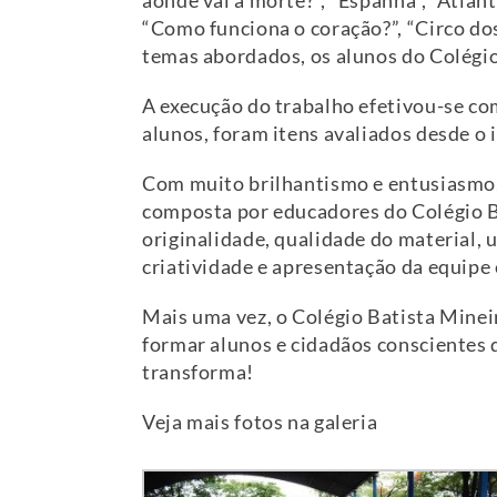
aonde vai à morte?”, “Espanha”, “Atlânt
“Como funciona o coração?”, “Circo do
temas abordados, os alunos do Colégi
A execução do trabalho efetivou-se com
alunos, foram itens avaliados desde o i
Com muito brilhantismo e entusiasmo, 
composta por educadores do Colégio Ba
originalidade, qualidade do material, 
criatividade e apresentação da equipe 
Mais uma vez, o Colégio Batista Minei
formar alunos e cidadãos conscientes 
transforma!
Veja mais fotos na galeria