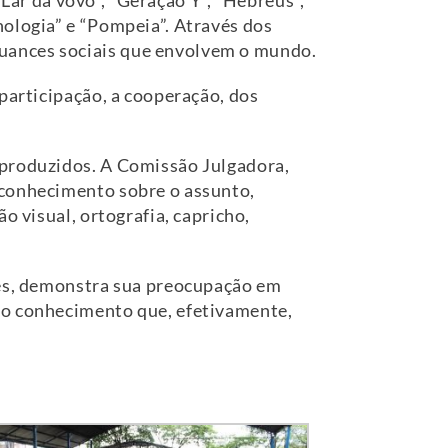
 “Lar da vovó”, “Geração Y”, “Hebreus”,
nologia” e “Pompeia”. Através dos
uances sociais que envolvem o mundo.
participação, a cooperação, dos
 produzidos. A Comissão Julgadora,
 conhecimento sobre o assunto,
o visual, ortografia, capricho,
res, demonstra sua preocupação em
 o conhecimento que, efetivamente,