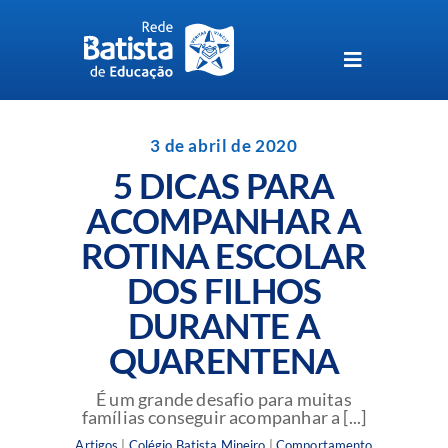
Skip
to
content
Toggle
Navigation
Unidades da Rede Batista
3 de abril de 2020
5 DICAS PARA
Perguntas Frequentes
ACOMPANHAR A
ROTINA ESCOLAR
Blog da Rede Batista
DOS FILHOS
DURANTE A
QUARENTENA
É um grande desafio para muitas
famílias conseguir acompanhar a [...]
Artigos
|
Colégio Batista Mineiro
|
Comportamento