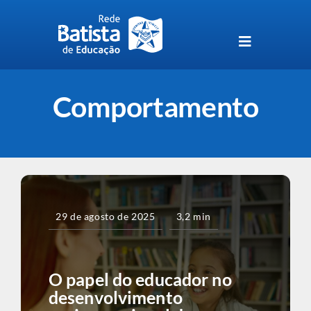
Skip
to
content
Toggle
Navigation
Unidades da Rede Batista
Comportamento
Perguntas Frequentes
Blog da Rede Batista
29 de agosto de 2025
3,2 min
O papel do educador no
desenvolvimento