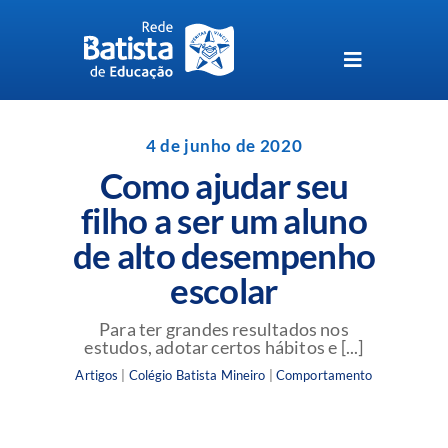
Skip
to
content
Toggle
Navigation
Unidades da Rede Batista
4 de junho de 2020
Como ajudar seu
Perguntas Frequentes
filho a ser um aluno
de alto desempenho
Blog da Rede Batista
escolar
Para ter grandes resultados nos
estudos, adotar certos hábitos e [...]
Artigos
|
Colégio Batista Mineiro
|
Comportamento