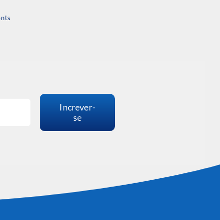
nts
Increver-
se