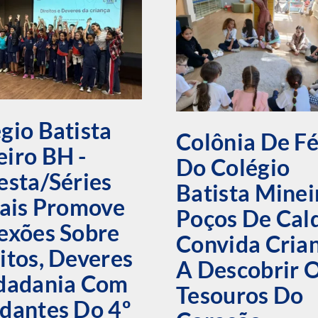
gio Batista
Colônia De Fé
iro BH -
Do Colégio
esta/Séries
Batista Minei
iais Promove
Poços De Cal
exões Sobre
Convida Cria
itos, Deveres
A Descobrir 
idadania Com
Tesouros Do
dantes Do 4º