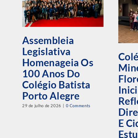
Assembleia
Legislativa
Colé
Homenageia Os
Mine
100 Anos Do
Flor
Colégio Batista
Inic
Porto Alegre
Refl
29 de julho de 2026
|
0 Comments
Dire
E C
Estu