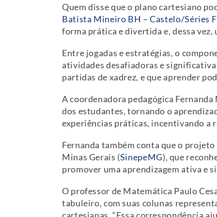
Quem disse que o plano cartesiano po
Batista Mineiro BH – Castelo/Séries F
forma prática e divertida e, dessa vez
Entre jogadas e estratégias, o compon
atividades desafiadoras e significati
partidas de xadrez, e que aprender po
A coordenadora pedagógica Fernanda 
dos estudantes, tornando o aprendizad
experiências práticas, incentivando a r
Fernanda também conta que o projeto f
Minas Gerais (
SinepeMG
), que recon
promover uma aprendizagem ativa e sign
O professor de Matemática Paulo Cesar
tabuleiro, com suas colunas represent
cartesianas. “Essa correspondência aju