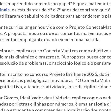
de ser aprendido somente no papel? E que a matemátic
inais
, os estudantes do 6º e 7º anos descobriram que 
, utilizaram o tabuleiro de xadrez para aprenderem o pl
ente curricular ganhou vida com o Projeto ConectaMat,
vas. A proposta mostrou que os conceitos matemáticos 
de ser tão empolgante quanto vencer uma partida.
Moraes explica que o ConectaMat tem como objetivo 
o mais dinâmico e prazeroso. “A proposta busca conec
esolução de problemas, o raciocínio lógico e o pensame
oi inscrito no concurso Projeto Brilhante 2025, do Sin
hece práticas pedagógicas inovadoras. “O ConectaMat 
ificativa, aliando criatividade, interdisciplinaridade
 Gomes, idealizador da atividade, explica como o xad
adas por letras e linhas por números, é uma analogia 
da o estudante a compreender a localização dos pontos 