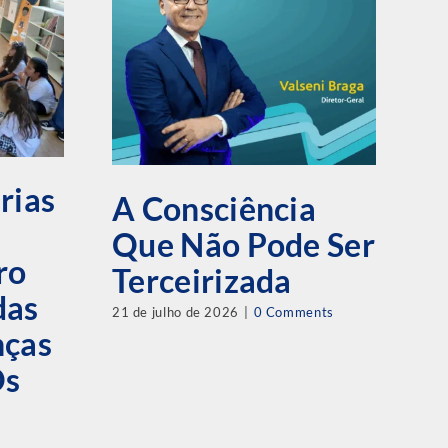
A
L
rias
H
A Consciência
1
Que Não Pode Ser
ro
C
Terceirizada
das
P
21 de julho de 2026
|
0 Comments
nças
29 
Os