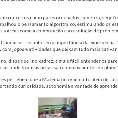
ram conceitos como pares ordenados, simetria, sequê
abalhou o pensamento algorítmico, estimulando os e
ez a áreas como a computação e a resolução de problem
 Guimarães reconheceu a importância da experiência.
, com jogos e atividades que deixam tudo mais cativan
ano, disse que “no xadrez, é mais fácil entender os pa
 casas onde ficam as peças são como os pontos do plano”
tes percebem que a Matemática vai muito além de cálcu
pertando curiosidade, autonomia e vontade de aprende