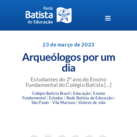
Skip
to
content
Toggle
Navigation
Unidades da Rede Batista
23 de março de 2023
Arqueólogos por um
Perguntas Frequentes
dia
Blog da Rede Batista
Estudantes do 2º ano do Ensino
Fundamental do Colégio Batista [...]
Colégio Batista Brasil
|
Educação
|
Ensino
Fundamental
|
Estudos
|
Rede Batista de Educação
|
São Paulo - Vila Mariana
|
Valores de vida