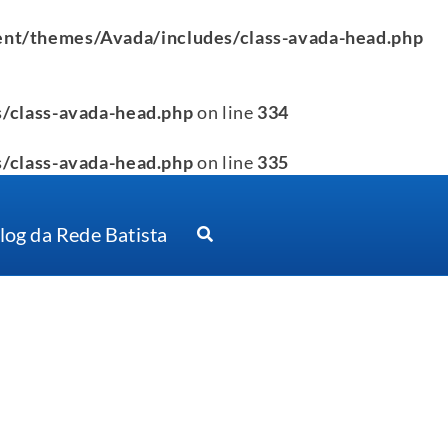
nt/themes/Avada/includes/class-avada-head.php
/class-avada-head.php
on line
334
/class-avada-head.php
on line
335
log da Rede Batista