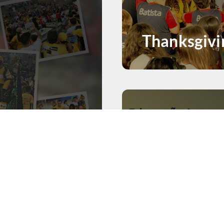
Thanksgivi
29 de setembro de 20
Batista
rantem
sil de
Educação in