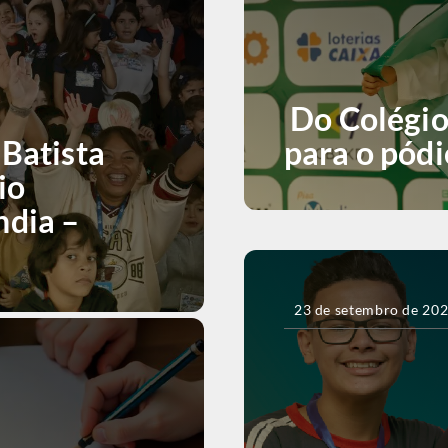
Do Colégio
 Batista
para o pód
io
ndia –
23 de setembro de 20