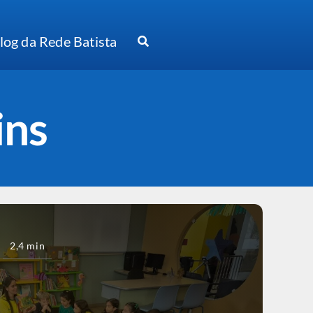
log da Rede Batista
ins
2,4 min