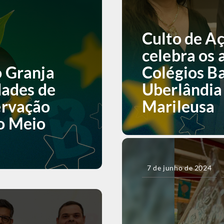
Culto de A
celebra os 
o Granja
Colégios Ba
dades de
Uberlândia
ervação
Marileusa
o Meio
7 de junho de 2024