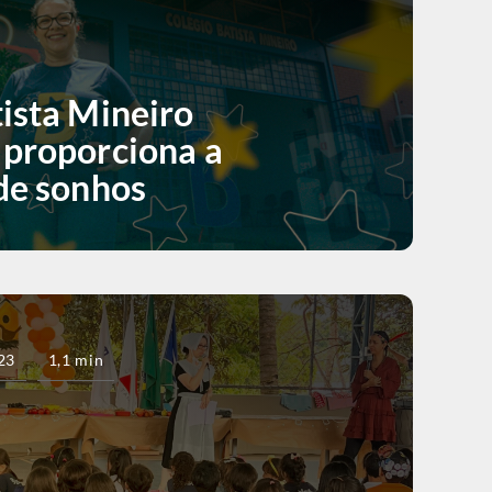
ista Mineiro
 proporciona a
de sonhos
23
1,1 min