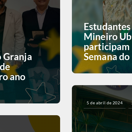
Estudantes 
Mineiro Ub
participam 
o Granja
Semana do
 de
ro ano
5 de abril de 2024