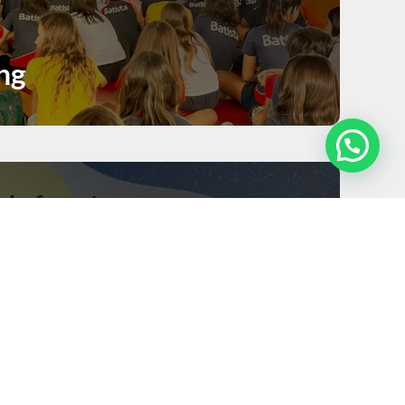
ng
23
3,1 min
tegral ofertada pelo