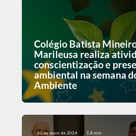
Colégio Batista Mineir
Marileusa realiza ativi
conscientização e pres
ambiental na semana d
Ambiente
21 de maio de 2024
3,8 min