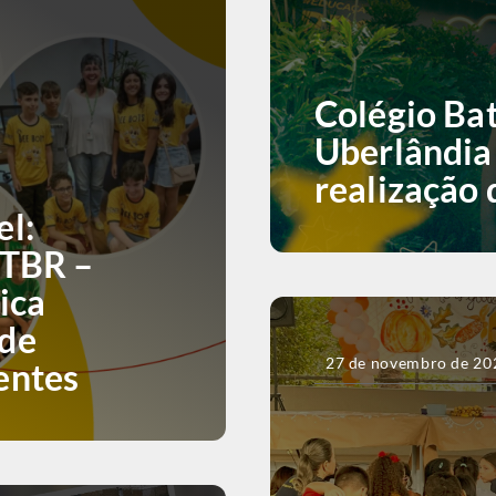
Colégio Bat
Uberlândia
realização 
el:
 TBR –
ica
 de
27 de novembro de 20
entes