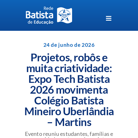
Skip
to
content
Toggle
Navigation
Unidades da Rede Batista
24 de junho de 2026
Projetos, robôs e
Perguntas Frequentes
muita criatividade:
Expo Tech Batista
Blog da Rede Batista
2026 movimenta
Colégio Batista
Mineiro Uberlândia
– Martins
Evento reuniu estudantes, famílias e