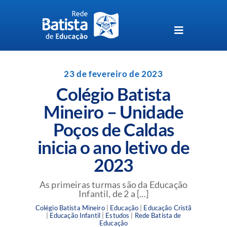
Skip
to
content
Toggle
Navigation
Unidades da Rede Batista
23 de fevereiro de 2023
Colégio Batista
Perguntas Frequentes
Mineiro – Unidade
Poços de Caldas
Blog da Rede Batista
inicia o ano letivo de
2023
As primeiras turmas são da Educação
Infantil, de 2 a [...]
Colégio Batista Mineiro
|
Educação
|
Educação Cristã
|
Educação Infantil
|
Estudos
|
Rede Batista de
Educação