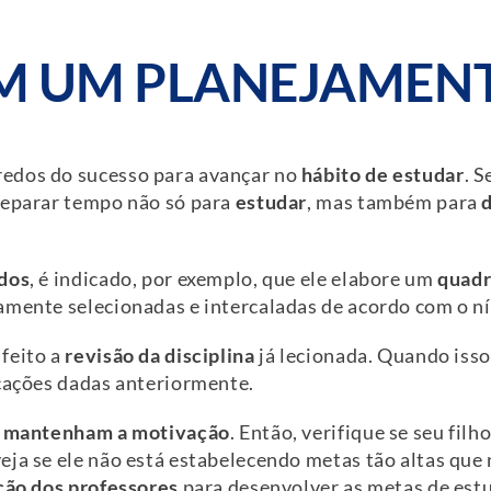
AM UM PLANEJAMEN
redos do sucesso para avançar no
hábito de estudar
. 
separar tempo não só para
estudar
, mas também para
udos
, é indicado, por exemplo, que ele elabore um
quad
amente selecionadas e intercaladas de acordo com o nív
feito a
revisão da disciplina
já lecionada. Quando isso
icações dadas anteriormente.
e
mantenham a motivação
. Então, verifique se seu fil
ja se ele não está estabelecendo metas tão altas que 
ção dos professores
para desenvolver as metas de est