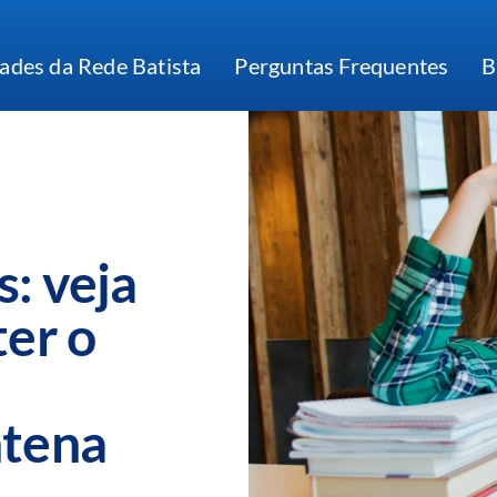
ades da Rede Batista
Perguntas Frequentes
B
s: veja
ter o
ntena