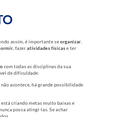
TO
Sendo assim, é importante se
organizar
.
dormir
, fazer
atividades físicas
e ter
ro
com todas as disciplinas da sua
el de dificuldade.
 não acontece, há grande possibilidade
ho está criando metas muito baixas e
nunca possa atingi-las. Se achar
udos.