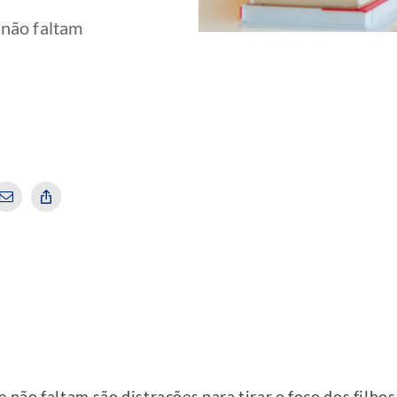
 não faltam
 não faltam são distrações para tirar o foco dos filh