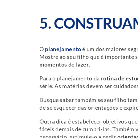
5. CONSTRU
O
planejamento
é um dos maiores seg
Mostre ao seu filho que é importante 
momentos de lazer
.
Para o planejamento da
rotina de est
série. As matérias devem ser cuidados
Busque saber também se seu filho tem 
de se esquecer das orientações e expl
Outra dica é estabelecer objetivos qu
fáceis demais de cumpri-las. Também ve
necessário, estimule-o a pedir
orienta