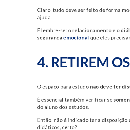
Claro, tudo deve ser feito de forma m
ajuda.
E lembre-se: o
relacionamento e o diá
segurança
emocional
que eles precisa
4. RETIREM O
O espaço para estudo
não deve ter di
É essencial também verificar se
soment
do aluno dos estudos.
Então, não é indicado ter a disposiçã
didáticos, certo?