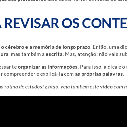
A REVISAR OS CON
a o cérebro
e a memória de longo prazo
. Então, uma dic
tura
, mas também a
escrita
. Mas, atenção: não vale sub
ressante
organizar as informações
. Para isso, a dica é 
r compreender e explicá-la com
as próprias palavras
.
a rotina de estudos? Então, v
eja também este
vídeo
com ma