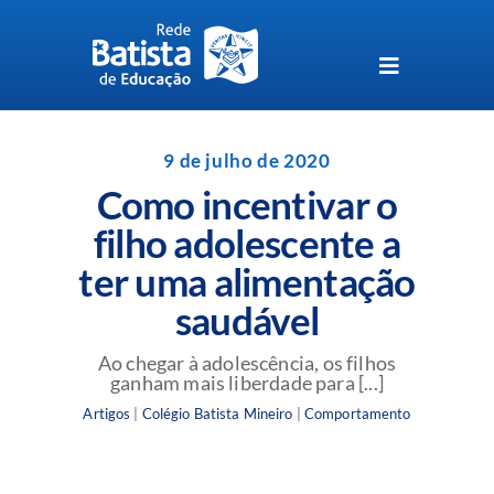
Skip
to
content
Toggle
Navigation
Unidades da Rede Batista
9 de julho de 2020
Como incentivar o
Perguntas Frequentes
filho adolescente a
ter uma alimentação
Blog da Rede Batista
saudável
Ao chegar à adolescência, os filhos
ganham mais liberdade para [...]
Artigos
|
Colégio Batista Mineiro
|
Comportamento