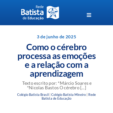
Skip
to
content
Toggle
Navigation
Unidades da Rede Batista
3 de junho de 2025
Como o cérebro
Perguntas Frequentes
processa as emoções
e a relação com a
Blog da Rede Batista
aprendizagem
Texto escrito por: *Márcio Soares e
*Nicolas Bastos O cérebro [...]
Colégio Batista Brasil
|
Colégio Batista Mineiro
|
Rede
Batista de Educação