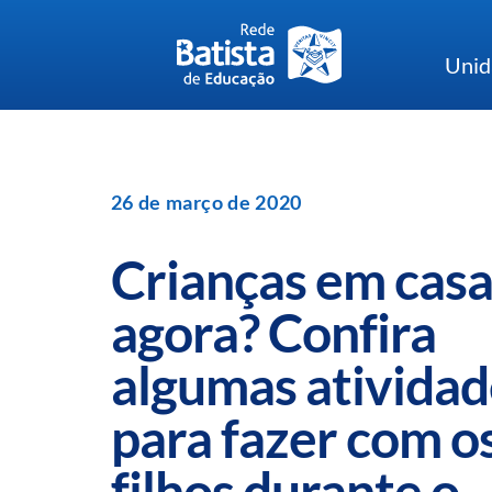
Skip
to
Unid
content
26 de março de 2020
Crianças em casa
agora? Confira
algumas atividad
para fazer com o
filhos durante o