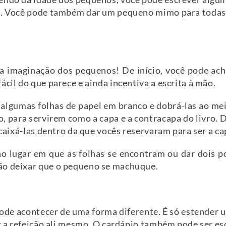
o. Você pode também dar um pequeno mimo para todas a
a imaginação dos pequenos! De início, você pode ach
ácil do que parece e ainda incentiva a escrita à mão.
r algumas folhas de papel em branco e dobrá-las ao me
ho, para servirem como a capa e a contracapa do livro. D
ncaixá-las dentro da que vocês reservaram para ser a ca
o lugar em que as folhas se encontram ou dar dois 
ão deixar que o pequeno se machuque.
 pode acontecer de uma forma diferente. É só estender 
er a refeição ali mesmo. O cardápio também pode ser e