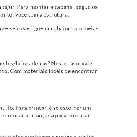
abajur. Para montar a cabana, pegue os
onto: você tem a estrutura.
avesseiros e ligue um abajur com meia-
uedos/brincadeiras? Neste caso, vale
asso. Com materiais fáceis de encontrar
uito. Para brincar, é só escolher um
 e colocar a criançada para procurar
s pistas que levem a outras e, no fim,