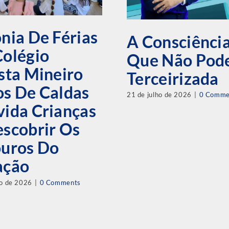
nia De Férias
A Consciênci
Colégio
Que Não Pode
sta Mineiro
Terceirizada
s De Caldas
21 de julho de 2026
|
0 Comme
ida Crianças
scobrir Os
ouros Do
ação
ho de 2026
|
0 Comments