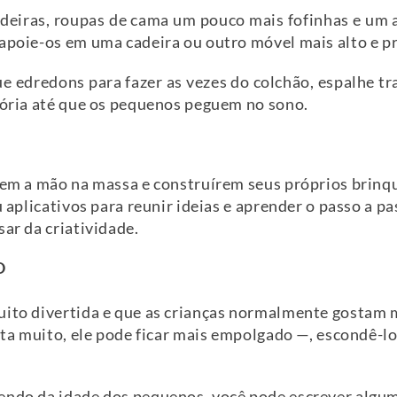
cadeiras, roupas de cama um pouco mais fofinhas e um 
 apoie-os em uma cadeira ou outro móvel mais alto e pr
e edredons para fazer as vezes do colchão, espalhe tr
stória até que os pequenos peguem no sono.
arem a mão na massa e construírem seus próprios brinq
u aplicativos para reunir ideias e aprender o passo a p
sar da criatividade.
O
uito divertida e que as crianças normalmente gostam m
osta muito, ele pode ficar mais empolgado —, escondê-lo
endo da idade dos pequenos, você pode escrever alguma