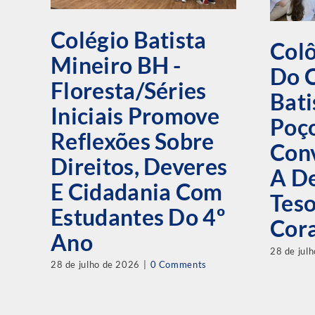
Colégio Batista
Colô
Mineiro BH -
Do 
Floresta/Séries
Bati
Iniciais Promove
Poço
Reflexões Sobre
Conv
Direitos, Deveres
A De
E Cidadania Com
Tes
Estudantes Do 4º
Cor
Ano
28 de jul
28 de julho de 2026
|
0 Comments