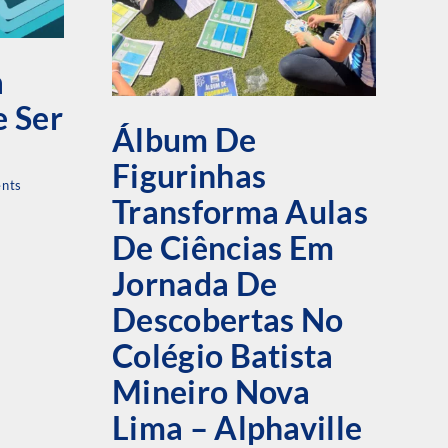
C
a
M
 Ser
F
Álbum De
I
Figurinhas
nts
R
Transforma Aulas
D
De Ciências Em
E
Jornada De
E
Descobertas No
A
Colégio Batista
28 
Mineiro Nova
Lima – Alphaville