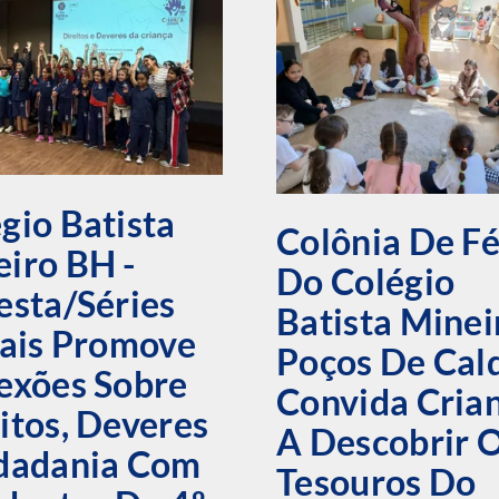
gio Batista
Colônia De Fé
iro BH -
Do Colégio
esta/Séries
Batista Minei
iais Promove
Poços De Cal
exões Sobre
Convida Cria
itos, Deveres
A Descobrir 
idadania Com
Tesouros Do