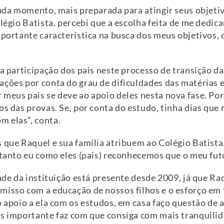
cada momento, mais preparada para atingir seus objeti
olégio Batista, percebi que a escolha feita de me dedi
mportante característica na busca dos meus objetivos, 
a participação dos pais neste processo de transição das 
ações por conta do grau de dificuldades das matérias e
meus pais se deve ao apoio deles nesta nova fase. Por
os das provas. Se, por conta do estudo, tinha dias qu
m elas”, conta.
s que Raquel e sua família atribuem ao Colégio Batist
 tanto eu como eles (pais) reconhecemos que o meu fut
ade da instituição está presente desde 2009, já que Raq
misso com a educação de nossos filhos e o esforço em
o apoio a ela com os estudos, em casa faço questão de a
s importante faz com que consiga com mais tranquilidad