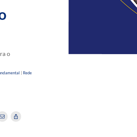
o
ra o
undamental
|
Rede