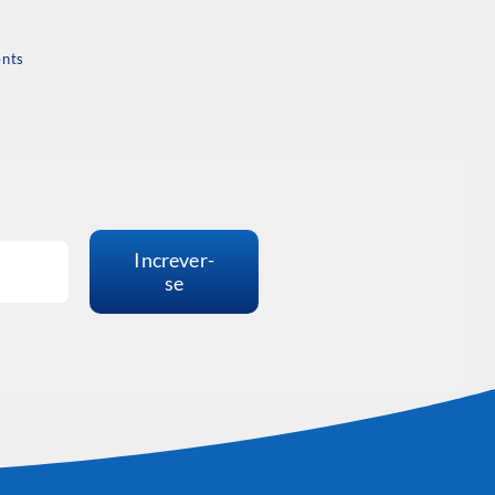
nts
Increver-
se