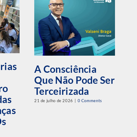
A
L
rias
H
A Consciência
1
Que Não Pode Ser
ro
C
Terceirizada
das
P
21 de julho de 2026
|
0 Comments
nças
29 
Os