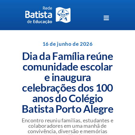
Skip
to
content
Toggle
Navigation
Unidades da Rede Batista
16 de junho de 2026
Dia da Família reúne
Perguntas Frequentes
comunidade escolar
e inaugura
Blog da Rede Batista
celebrações dos 100
anos do Colégio
Batista Porto Alegre
Encontro reuniu famílias, estudantes e
colaboradores em uma manhã de
convivência, diversão e memórias