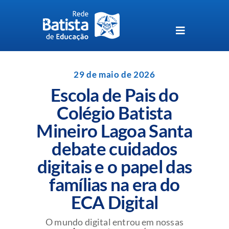
Skip
to
content
Toggle
Navigation
Unidades da Rede Batista
29 de maio de 2026
Escola de Pais do
Perguntas Frequentes
Colégio Batista
Mineiro Lagoa Santa
Blog da Rede Batista
debate cuidados
digitais e o papel das
famílias na era do
ECA Digital
O mundo digital entrou em nossas