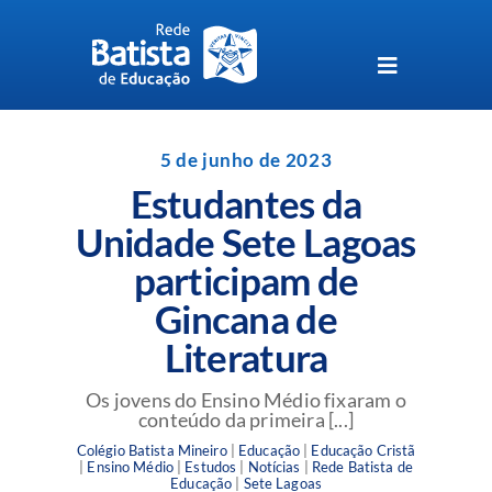
Skip
to
content
Toggle
Navigation
Unidades da Rede Batista
5 de junho de 2023
Estudantes da
Perguntas Frequentes
Unidade Sete Lagoas
participam de
Blog da Rede Batista
Gincana de
Literatura
Os jovens do Ensino Médio fixaram o
conteúdo da primeira [...]
Colégio Batista Mineiro
|
Educação
|
Educação Cristã
|
Ensino Médio
|
Estudos
|
Notícias
|
Rede Batista de
Educação
|
Sete Lagoas