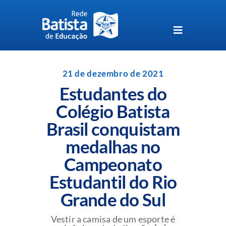
Skip
to
content
Toggle
Navigation
Unidades da Rede Batista
21 de dezembro de 2021
Estudantes do
Perguntas Frequentes
Colégio Batista
Brasil conquistam
Blog da Rede Batista
medalhas no
Campeonato
Estudantil do Rio
Grande do Sul
Vestir a camisa de um esporte é