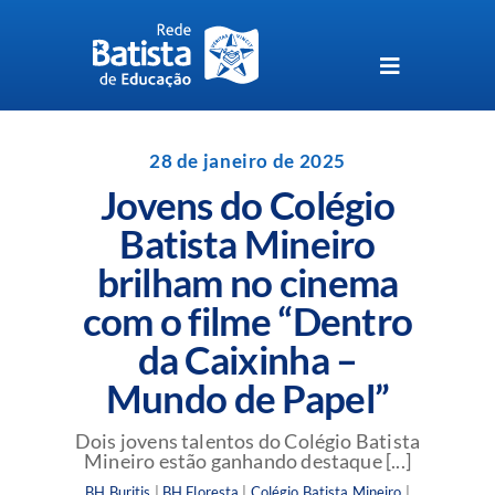
Skip
to
content
Toggle
Navigation
Unidades da Rede Batista
28 de janeiro de 2025
Jovens do Colégio
Perguntas Frequentes
Batista Mineiro
brilham no cinema
Blog da Rede Batista
com o filme “Dentro
da Caixinha –
Mundo de Papel”
Dois jovens talentos do Colégio Batista
Mineiro estão ganhando destaque [...]
BH Buritis
|
BH Floresta
|
Colégio Batista Mineiro
|