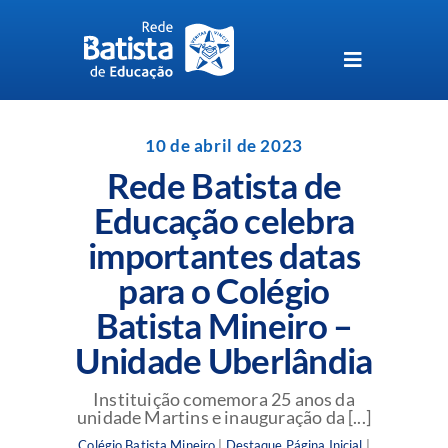
Skip
to
content
Toggle
Navigation
Unidades da Rede Batista
10 de abril de 2023
Rede Batista de
Perguntas Frequentes
Educação celebra
importantes datas
Blog da Rede Batista
para o Colégio
Batista Mineiro –
Unidade Uberlândia
Instituição comemora 25 anos da
unidade Martins e inauguração da [...]
Colégio Batista Mineiro
|
Destaque Página Inicial
|