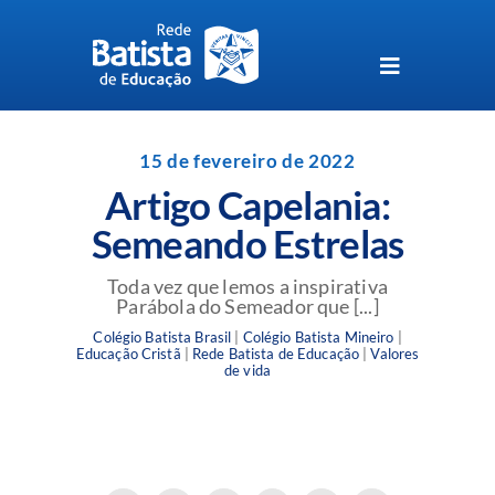
Skip
to
content
Toggle
Navigation
Unidades da Rede Batista
15 de fevereiro de 2022
Artigo Capelania:
Perguntas Frequentes
Semeando Estrelas
Blog da Rede Batista
Toda vez que lemos a inspirativa
Parábola do Semeador que [...]
Colégio Batista Brasil
|
Colégio Batista Mineiro
|
Educação Cristã
|
Rede Batista de Educação
|
Valores
de vida