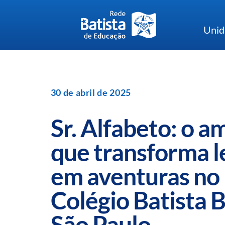
Skip
to
Unid
content
30 de abril de 2025
Sr. Alfabeto: o a
que transforma l
em aventuras no
Colégio Batista B
São Paulo