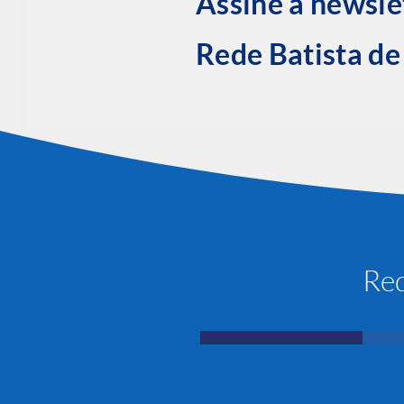
Assine a newsle
Rede Batista d
Red