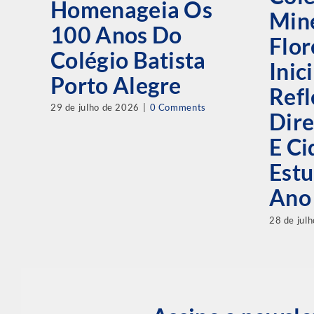
Homenageia Os
Mine
100 Anos Do
Flor
Colégio Batista
Inic
Porto Alegre
Refl
29 de julho de 2026
|
0 Comments
Dire
E C
Estu
Ano
28 de jul