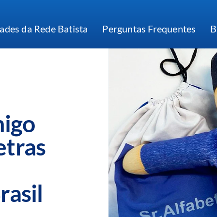
ades da Rede Batista
Perguntas Frequentes
B
migo
etras
rasil