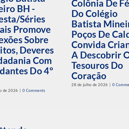
Colônia De Fé
iro BH -
Do Colégio
esta/Séries
Batista Minei
iais Promove
Poços De Cal
exões Sobre
Convida Cria
itos, Deveres
A Descobrir 
idadania Com
Tesouros Do
dantes Do 4º
Coração
28 de julho de 2026
|
0 Comme
ho de 2026
|
0 Comments