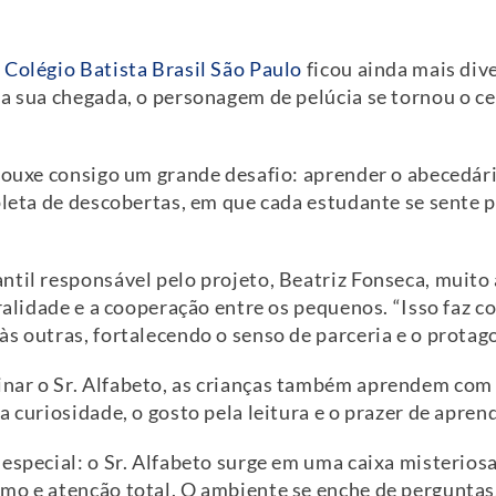
o
Colégio Batista Brasil São Paulo
ficou ainda mais div
 a sua chegada, o personagem de pelúcia se tornou o c
rouxe consigo um grande desafio: aprender o abecedári
pleta de descobertas, em que cada estudante se sente 
til responsável pelo projeto, Beatriz Fonseca, muito 
oralidade e a cooperação entre os pequenos. “Isso faz c
s outras, fortalecendo o senso de parceria e o protag
nar o Sr. Alfabeto, as crianças também aprendem com
a curiosidade, o gosto pela leitura e o prazer de apren
especial: o Sr. Alfabeto surge em uma caixa misterios
mo e atenção total. O ambiente se enche de perguntas,