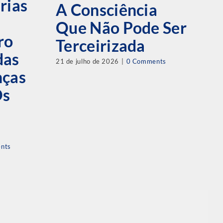
rias
H
A Consciência
1
Que Não Pode Ser
ro
C
Terceirizada
das
P
21 de julho de 2026
|
0 Comments
nças
29 
Os
nts