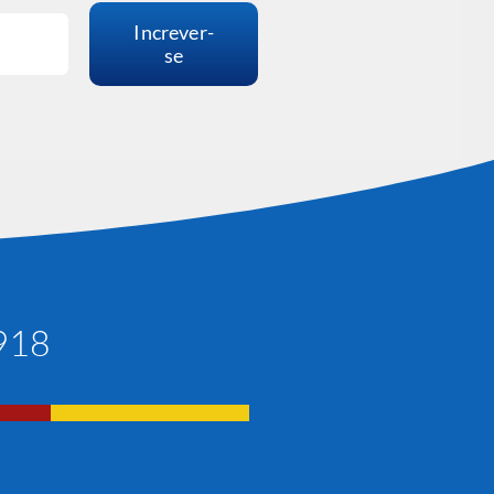
Increver-
se
1918