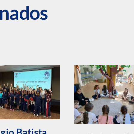
onados
gio Batista