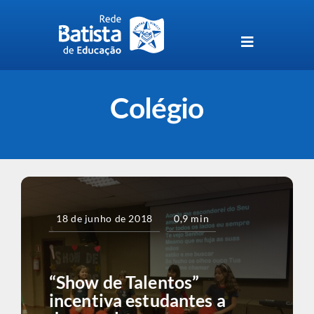
Skip
to
content
Toggle
Navigation
Unidades da Rede Batista
Colégio
Perguntas Frequentes
Blog da Rede Batista
18 de junho de 2018
0,9 min
“Show de Talentos”
incentiva estudantes a