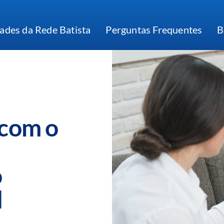
ades da Rede Batista
Perguntas Frequentes
B
 com o
o
l