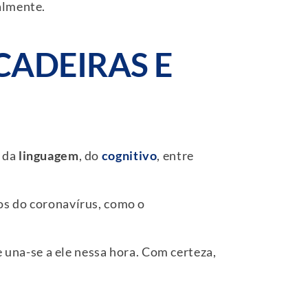
almente.
CADEIRAS E
, da
linguagem
, do
cognitivo
, entre
tos do coronavírus, como o
 una-se a ele nessa hora. Com certeza,