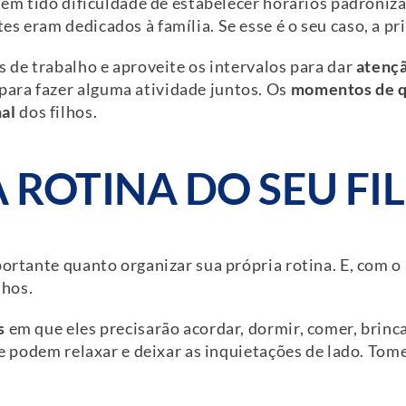
 tem tido dificuldade de estabelecer horários padroniz
s eram dedicados à família. Se esse é o seu caso, a pr
s de trabalho e aproveite os intervalos para dar
atençã
ara fazer alguma atividade juntos. Os
momentos de 
al
dos filhos.
A ROTINA DO SEU FI
ortante quanto organizar sua própria rotina. E, com o 
lhos.
s
em que eles precisarão acordar, dormir, comer, brin
que podem relaxar e deixar as inquietações de lado. To