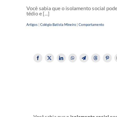
Você sabia que o isolamento social pod
tédio e [...]
Artigos
|
Colégio Batista Mineiro
|
Comportamento
Você sabia que o
isolamento social
pod