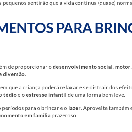
s pequenos sentirão que a vida continua (quase) norm
OMENTOS PARA BRIN
Além de proporcionar o
desenvolvimento
social
,
motor
e
diversão
.
em que a criança poderá
relaxar
e se distrair dos efei
 o
tédio
e o
estresse infantil
de uma forma bem leve.
ho períodos para o brincar e o
lazer
. Aproveite também e
momento em família
prazeroso.