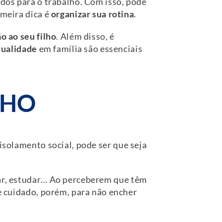
ados para o trabalho. Com isso, pode
imeira dica é
organizar sua rotina
.
o ao seu filho
. Além disso, é
qualidade
em família são essenciais
LHO
isolamento social, pode ser que seja
car, estudar… Ao perceberem que têm
me cuidado, porém, para não encher