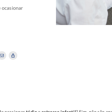
e ocasionar
e ocasionar
tédio
e
estresse infantil
? Sim, não são a