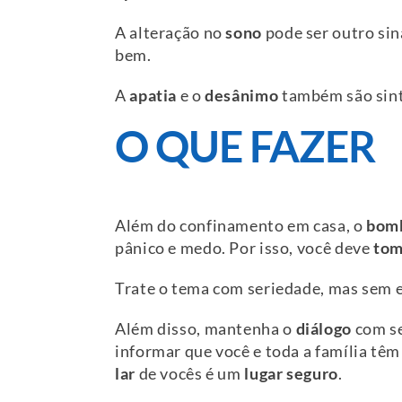
A alteração no
sono
pode ser outro sin
bem.
A
apatia
e o
desânimo
também são sint
O QUE FAZER
Além do confinamento em casa, o
bomb
pânico e medo. Por isso, você deve
tom
Trate o tema com seriedade, mas sem e
Além disso, mantenha o
diálogo
com se
informar que você e toda a família tê
lar
de vocês é um
lugar seguro
.